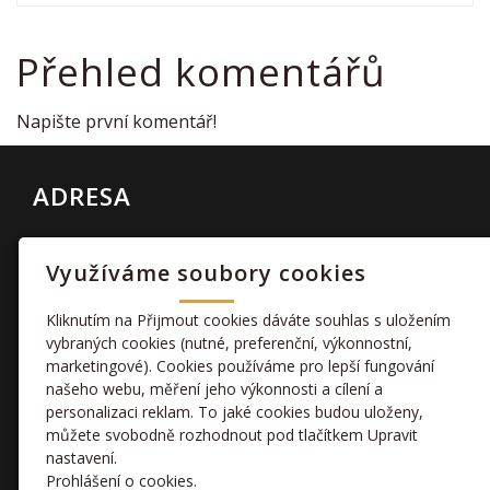
Přehled komentářů
Napište první komentář!
ADRESA
letiště Bitozeves
Využíváme soubory cookies
servis@wpaero.cz
Kliknutím na Přijmout cookies dáváte souhlas s uložením
U NÁS NAJDETE
vybraných cookies (nutné, preferenční, výkonnostní,
marketingové). Cookies používáme pro lepší fungování
našeho webu, měření jeho výkonnosti a cílení a
ARGON 915iS TRAINER
ARGON GTL LONG
personalizaci reklam. To jaké cookies budou uloženy,
ARGON 915iS
IHNED K ODBĚRU
můžete svobodně rozhodnout pod tlačítkem Upravit
nastavení.
JSME SOCIÁLNÍ
Prohlášení o cookies.