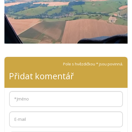
Pole s hvězdičkou * jsou povinná.
Přidat komentář